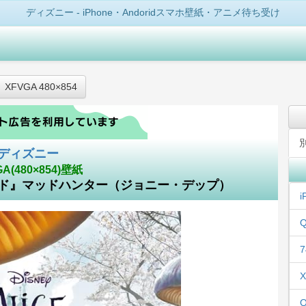
ディズニー - iPhone・Andoridスマホ壁紙・アニメ待ち受け
XFVGA 480×854
ディズニー
GA(480×854)壁紙
ド』マッドハンター（ジョニー・デップ）
i
Q
7
X
Q