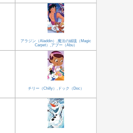
）
アラジン（Aladdin）,魔法の絨毯（Magic
Carpet）,アブー（Abu）
チリー（Chilly）,ドック（Doc）