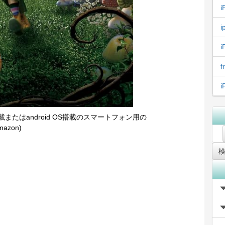
i
i
i
搭載またはandroid OS搭載のスマートフォン用の
azon)