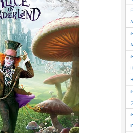
F
A
i
A
i
H
H
i
i
i