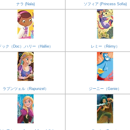
ナラ (Nala)
ソフィア (Princess Sofia)
ドック（Doc）,ハリー（Hallie）
レミー（Rémy）
ラプンツェル（Rapunzel）
ジーニー（Genie）