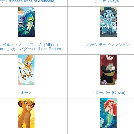
ナ (Princess Anna of Arendelle)
ラーヤ（Raya）
ルベルト・スコルファノ（Alberto
ホーンテッドマンション
fano）,ルカ・パグーロ（Luca Paguro）
オーノ
クローバー (Clover)