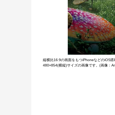
縦横比16:9の画面をもつiPhoneなどのiOS
480×854(横縦)サイズの画像です。(画像：Am