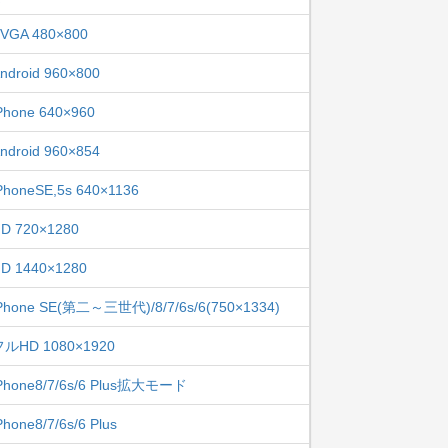
VGA 480×800
ndroid 960×800
Phone 640×960
ndroid 960×854
PhoneSE,5s 640×1136
D 720×1280
D 1440×1280
Phone SE(第二～三世代)/8/7/6s/6(750×1334)
フルHD 1080×1920
Phone8/7/6s/6 Plus拡大モード
Phone8/7/6s/6 Plus