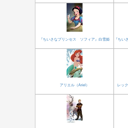
『ちいさなプリンセス ソフィア』白雪姫
『ちい
アリエル（Ariel）
レック