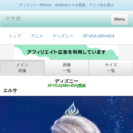
ディズニー - iPhone・Andoridスマホ壁紙・アニメ待ち受け
スマポ
Menu
トップ
アニメ
ディズニー
XFVGA 480×854
メイン
画像
サイズ
画像
一覧
一覧
ディズニー
XFVGA(480×854)壁紙
エルサ