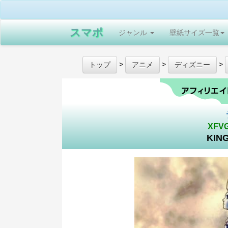
スマポ
ジャンル
壁紙サイズ一覧
>
>
>
トップ
アニメ
ディズニー
XFV
KIN