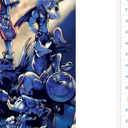
F
A
i
A
i
H
H
i
i
i