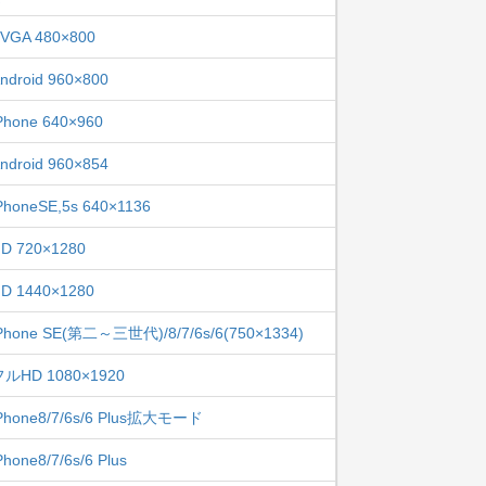
VGA 480×800
ndroid 960×800
Phone 640×960
ndroid 960×854
PhoneSE,5s 640×1136
D 720×1280
D 1440×1280
Phone SE(第二～三世代)/8/7/6s/6(750×1334)
フルHD 1080×1920
Phone8/7/6s/6 Plus拡大モード
Phone8/7/6s/6 Plus