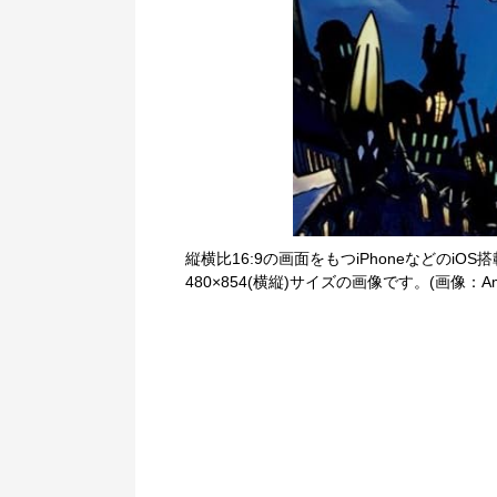
縦横比16:9の画面をもつiPhoneなどのiOS
480×854(横縦)サイズの画像です。(画像：Am