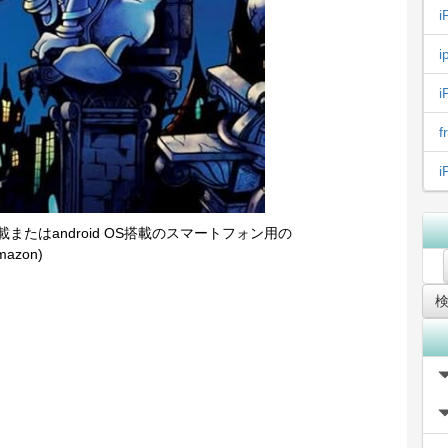
i
i
i
搭載またはandroid OS搭載のスマートフォン用の
azon)