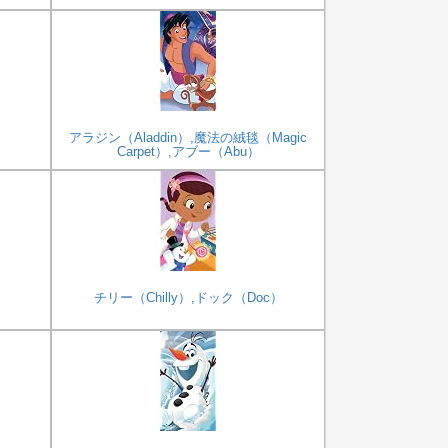
）
アラジン（Aladdin）,魔法の絨毯（Magic
Carpet）,アブー（Abu）
チリー（Chilly）,ドック（Doc）