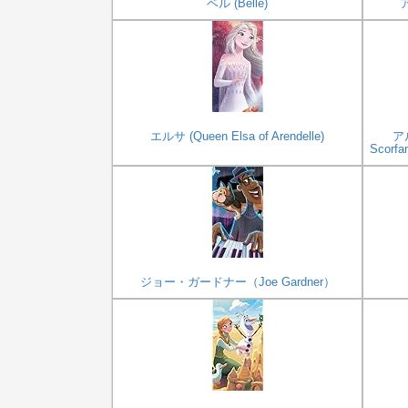
ベル (Belle)
ア
エルサ (Queen Elsa of Arendelle)
ア
Scor
ジョー・ガードナー（Joe Gardner）