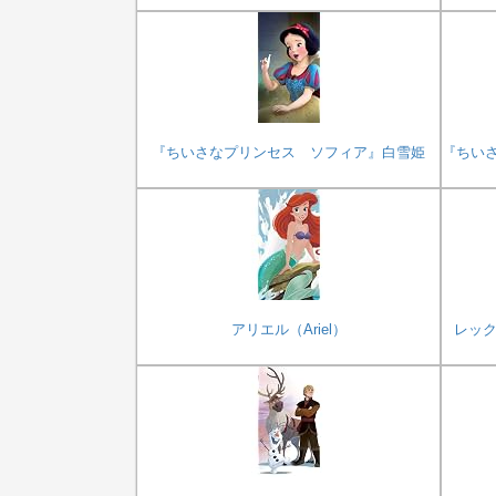
『ちいさなプリンセス ソフィア』白雪姫
『ちい
アリエル（Ariel）
レック