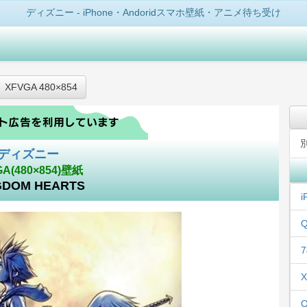
ディズニー - iPhone・Andoridスマホ壁紙・アニメ待ち受け
XFVGA 480×854
ディズニー
GA(480×854)壁紙
GDOM HEARTS
i
Q
7
X
Q