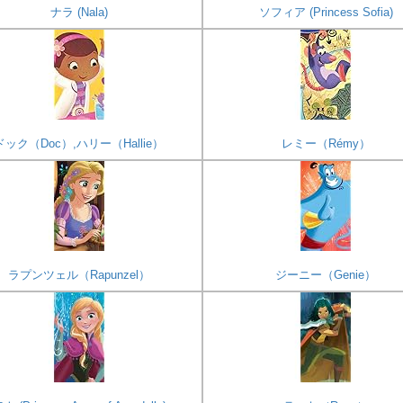
ナラ (Nala)
ソフィア (Princess Sofia)
ドック（Doc）,ハリー（Hallie）
レミー（Rémy）
ラプンツェル（Rapunzel）
ジーニー（Genie）