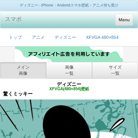
ディズニー - iPhone・Andoridスマホ壁紙・アニメ待ち受け
スマポ
Menu
トップ
アニメ
ディズニー
XFVGA 480×854
メイン
画像
サイズ
画像
一覧
一覧
ディズニー
XFVGA(480×854)壁紙
驚くミッキー