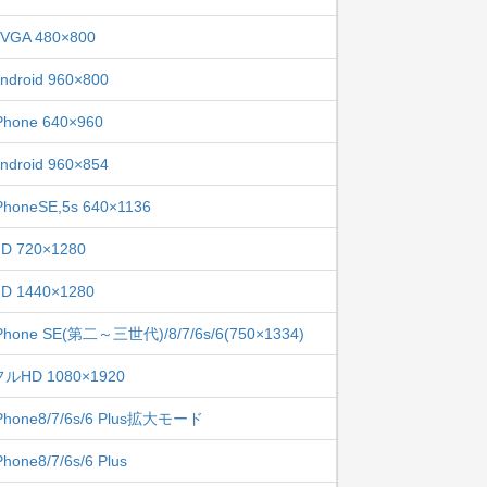
VGA 480×800
ndroid 960×800
Phone 640×960
ndroid 960×854
PhoneSE,5s 640×1136
D 720×1280
D 1440×1280
Phone SE(第二～三世代)/8/7/6s/6(750×1334)
フルHD 1080×1920
Phone8/7/6s/6 Plus拡大モード
Phone8/7/6s/6 Plus