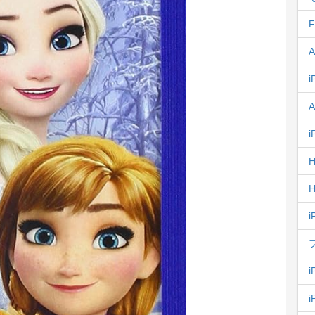
F
A
i
A
i
H
H
i
i
i