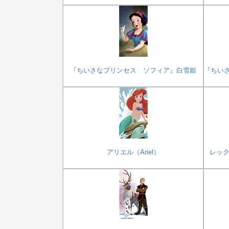
『ちいさなプリンセス ソフィア』白雪姫
『ちい
アリエル（Ariel）
レック