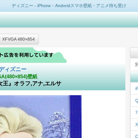
ディズニー - iPhone・Andoridスマホ壁紙・アニメ待ち受け
XFVGA 480×854
ディズニー
GA(480×854)壁紙
王』オラフ,アナ,エルサ
i
Q
7
X
Q