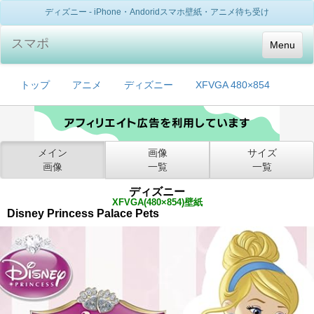
ディズニー - iPhone・Andoridスマホ壁紙・アニメ待ち受け
スマポ
Menu
トップ
アニメ
ディズニー
XFVGA 480×854
メイン
画像
サイズ
画像
一覧
一覧
ディズニー
XFVGA(480×854)壁紙
Disney Princess Palace Pets