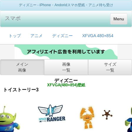
ディズニー - iPhone・Andoridスマホ壁紙・アニメ待ち受け
スマポ
Menu
トップ
アニメ
ディズニー
XFVGA 480×854
メイン
画像
サイズ
画像
一覧
一覧
ディズニー
XFVGA(480×854)壁紙
トイストーリー3