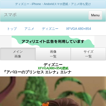
ディズニー - iPhone・Andoridスマホ壁紙・アニメ待ち受け
スマポ
Menu
トップ
アニメ
ディズニー
XFVGA 480×854
メイン
画像
サイズ
画像
一覧
一覧
ディズニー
XFVGA(480×854)壁紙
『アバローのプリンセス エレナ』エレナ