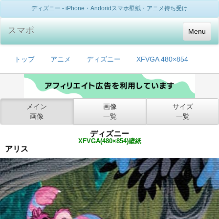
ディズニー - iPhone・Andoridスマホ壁紙・アニメ待ち受け
スマポ
Menu
トップ
アニメ
ディズニー
XFVGA 480×854
メイン
画像
サイズ
画像
一覧
一覧
ディズニー
XFVGA(480×854)壁紙
アリス