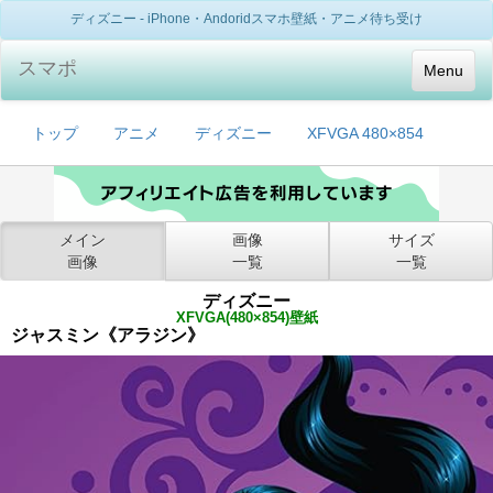
ディズニー - iPhone・Andoridスマホ壁紙・アニメ待ち受け
スマポ
Menu
トップ
アニメ
ディズニー
XFVGA 480×854
メイン
画像
サイズ
画像
一覧
一覧
ディズニー
XFVGA(480×854)壁紙
ジャスミン《アラジン》