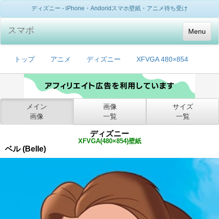
ディズニー - iPhone・Andoridスマホ壁紙・アニメ待ち受け
スマポ
Menu
トップ
アニメ
ディズニー
XFVGA 480×854
メイン
画像
サイズ
画像
一覧
一覧
ディズニー
XFVGA(480×854)壁紙
ベル (Belle)