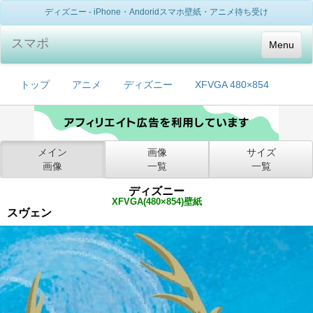
ディズニー - iPhone・Andoridスマホ壁紙・アニメ待ち受け
スマポ
Menu
トップ
アニメ
ディズニー
XFVGA 480×854
メイン
画像
サイズ
画像
一覧
一覧
ディズニー
XFVGA(480×854)壁紙
スヴェン