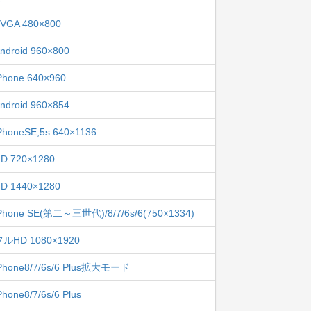
VGA 480×800
ndroid 960×800
Phone 640×960
ndroid 960×854
PhoneSE,5s 640×1136
D 720×1280
D 1440×1280
Phone SE(第二～三世代)/8/7/6s/6(750×1334)
フルHD 1080×1920
Phone8/7/6s/6 Plus拡大モード
Phone8/7/6s/6 Plus