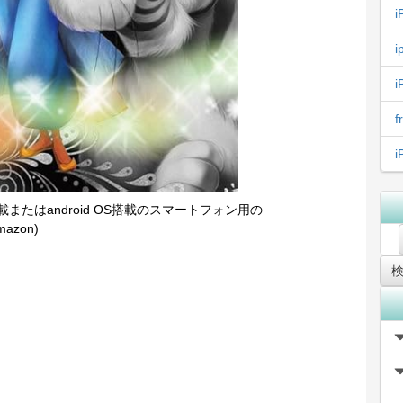
i
i
i
搭載またはandroid OS搭載のスマートフォン用の
azon)