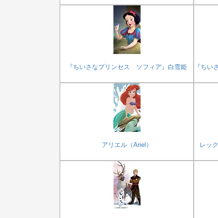
『ちいさなプリンセス ソフィア』白雪姫
『ちい
アリエル（Ariel）
レック