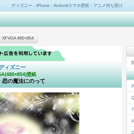
ディズニー - iPhone・Andoridスマホ壁紙・アニメ待ち受け
XFVGA 480×854
ディズニー
GA(480×854)壁紙
 恋の魔法にのって
i
Q
7
X
Q