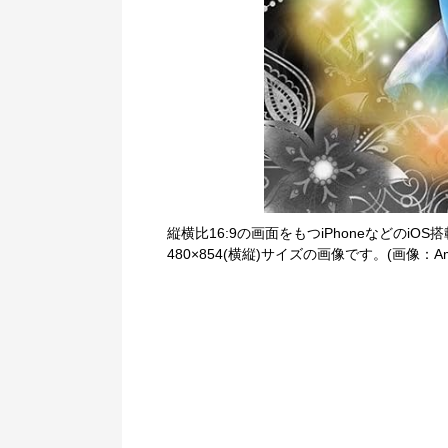
縦横比16:9の画面をもつiPhoneなどのiOS
480×854(横縦)サイズの画像です。(画像：Am