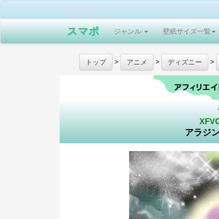
スマポ
ジャンル
壁紙サイズ一覧
>
>
>
トップ
アニメ
ディズニー
XFV
アラジン