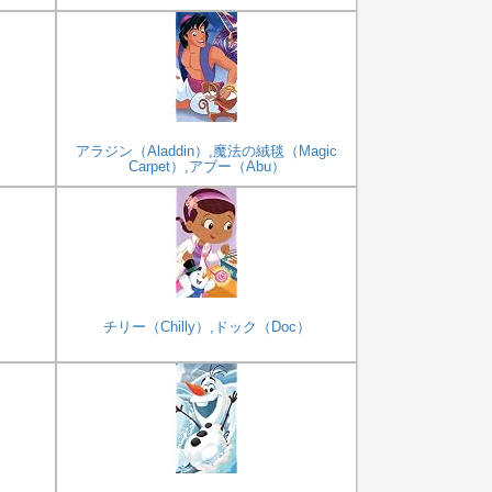
）
アラジン（Aladdin）,魔法の絨毯（Magic
Carpet）,アブー（Abu）
チリー（Chilly）,ドック（Doc）