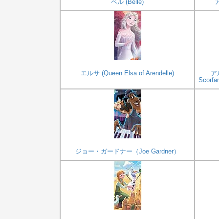
ベル (Belle)
ア
エルサ (Queen Elsa of Arendelle)
ア
Scor
ジョー・ガードナー（Joe Gardner）