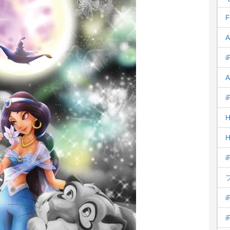
F
A
i
A
i
H
H
i
i
i