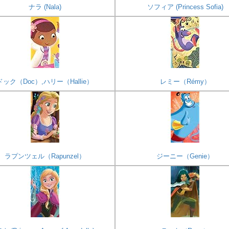
ナラ (Nala)
ソフィア (Princess Sofia)
ドック（Doc）,ハリー（Hallie）
レミー（Rémy）
ラプンツェル（Rapunzel）
ジーニー（Genie）