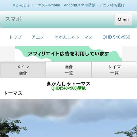
きかんしゃトーマス - iPhone・Andoridスマホ壁紙・アニメ待ち受け
スマポ
Menu
トップ
アニメ
きかんしゃトーマス
QHD 540×960
メイン
画像
サイズ
画像
一覧
一覧
きかんしゃトーマス
QHD(540×960)壁紙
トーマス