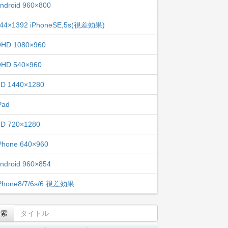
ndroid 960×800
44×1392 iPhoneSE,5s(視差効果)
HD 1080×960
HD 540×960
D 1440×1280
Pad
D 720×1280
Phone 640×960
ndroid 960×854
Phone8/7/6s/6 視差効果