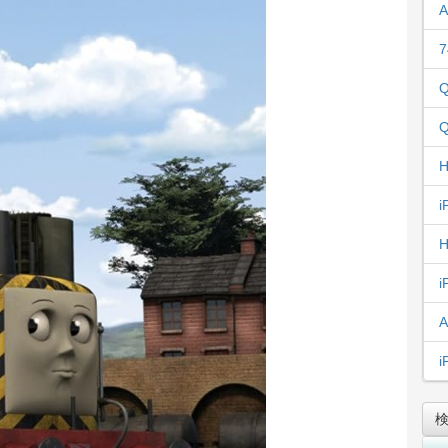
A
7
Q
Q
H
i
H
i
A
i