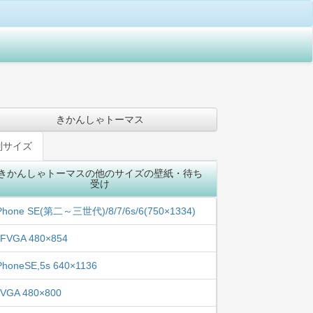
きかんしゃトーマス
別サイズ
きかんしゃトーマスの他のサイズの壁紙・待ち
受け
Phone SE(第二～三世代)/8/7/6s/6(750×1334)
FVGA 480×854
PhoneSE,5s 640×1136
VGA 480×800