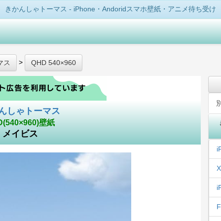
きかんしゃトーマス - iPhone・Andoridスマホ壁紙・アニメ待ち受け
>
マス
QHD 540×960
んしゃトーマス
D(540×960)壁紙
メイビス
i
X
i
F