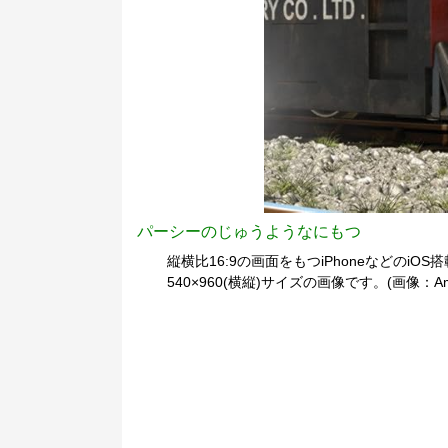
パーシーのじゅうようなにもつ
縦横比16:9の画面をもつiPhoneなどのiOS
540×960(横縦)サイズの画像です。(画像：Am