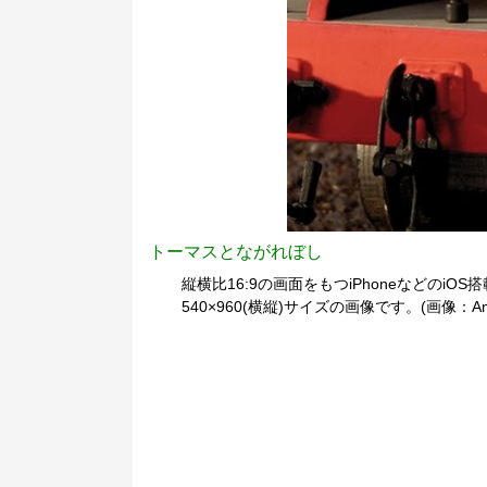
トーマスとながれぼし
縦横比16:9の画面をもつiPhoneなどのiOS
540×960(横縦)サイズの画像です。(画像：Am