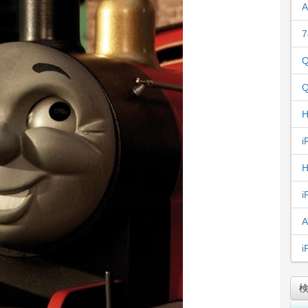
A
7
Q
Q
H
i
H
i
A
i