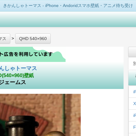
きかんしゃトーマス - iPhone・Andoridスマホ壁紙・アニメ待ち受け
>
マス
QHD 540×960
んしゃトーマス
D(540×960)壁紙
ジェームス
i
X
i
F