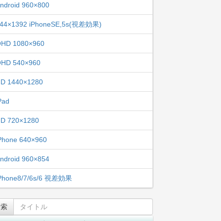
ndroid 960×800
44×1392 iPhoneSE,5s(視差効果)
HD 1080×960
HD 540×960
D 1440×1280
Pad
D 720×1280
Phone 640×960
ndroid 960×854
Phone8/7/6s/6 視差効果