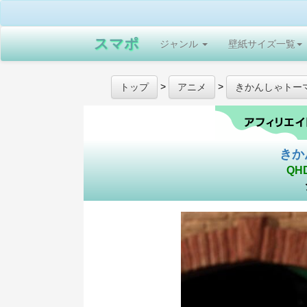
スマポ
ジャンル
壁紙サイズ一覧
>
>
トップ
アニメ
きかんしゃトー
きか
QH