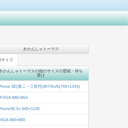
きかんしゃトーマス
別サイズ
きかんしゃトーマスの他のサイズの壁紙・待ち
受け
Phone SE(第二～三世代)/8/7/6s/6(750×1334)
FVGA 480×854
PhoneSE,5s 640×1136
VGA 480×800