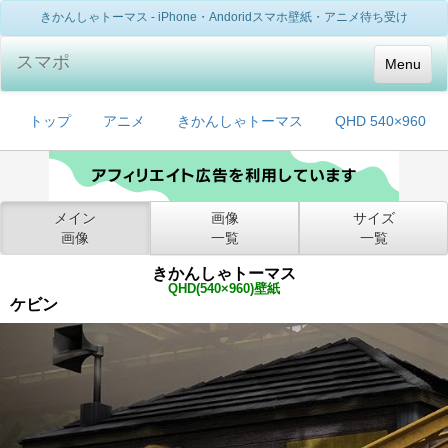
きかんしゃトーマス - iPhone・Andoridスマホ壁紙・アニメ待ち受け
スマポ
Menu
トップ
アニメ
きかんしゃトーマス
QHD 540×960
メイン
画像
サイズ
画像
一覧
一覧
きかんしゃトーマス
QHD(540×960)壁紙
ケビン