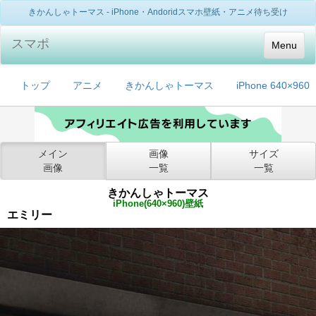
きかんしゃトーマス - iPhone・Andoridスマホ壁紙・アニメ待ち受け
スマポ
Menu
トップ
アニメ
きかんしゃトーマス
iPhone 640×960
メイン
画像
サイズ
画像
一覧
一覧
きかんしゃトーマス
iPhone(640×960)壁紙
エミリー