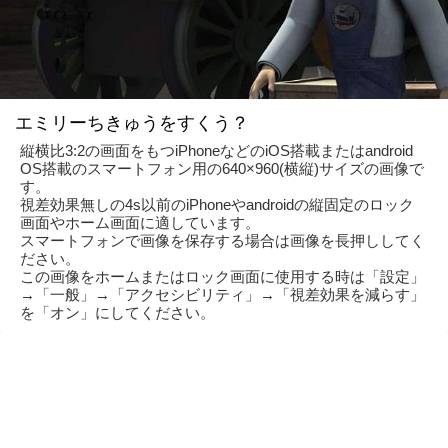
エミリーちきゅうをすくう？
縦横比3:2の画面をもつiPhoneなどのiOS搭載またはandroid
OS搭載のスマートフォン用の640×960(横縦)サイズの画像で
す。
視差効果無しの4s以前のiPhoneやandroidの縦固定のロック
画面やホーム画面に適しています。
スマートフォンで画像を保存する場合は画像を長押ししてく
ださい。
この画像をホームまたはロック画面に使用する時は「設定」
→「一般」→「アクセシビリティ」→「視差効果を減らす」
を「オン」にしてください。