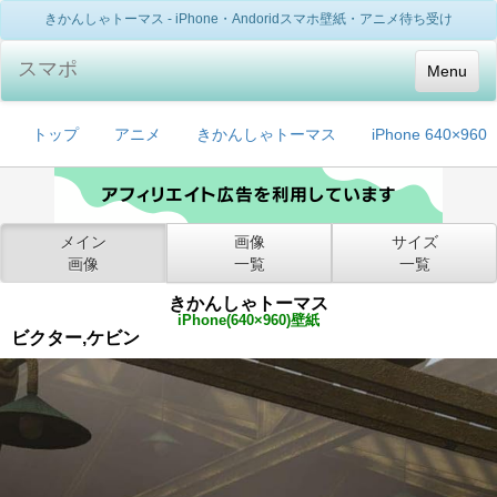
きかんしゃトーマス - iPhone・Andoridスマホ壁紙・アニメ待ち受け
スマポ
Menu
トップ
アニメ
きかんしゃトーマス
iPhone 640×960
メイン
画像
サイズ
画像
一覧
一覧
きかんしゃトーマス
iPhone(640×960)壁紙
ビクター,ケビン