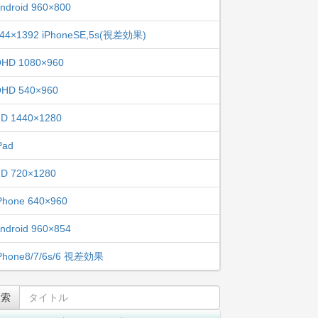
ndroid 960×800
44×1392 iPhoneSE,5s(視差効果)
HD 1080×960
HD 540×960
D 1440×1280
Pad
D 720×1280
Phone 640×960
ndroid 960×854
Phone8/7/6s/6 視差効果