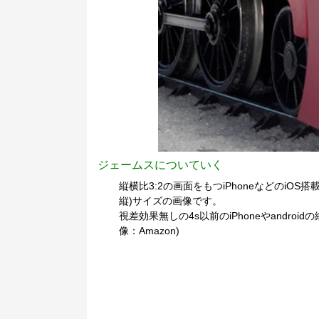
ジェームスについていく
縦横比3:2の画面をもつiPhoneなどのiOS搭載
縦)サイズの画像です。
視差効果無しの4s以前のiPhoneやandr
像：Amazon)