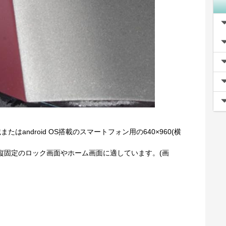
またはandroid OS搭載のスマートフォン用の640×960(横
oidの縦固定のロック画面やホーム画面に適しています。(画