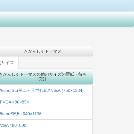
きかんしゃトーマス
別サイズ
きかんしゃトーマスの他のサイズの壁紙・待ち
受け
Phone SE(第二～三世代)/8/7/6s/6(750×1334)
FVGA 480×854
PhoneSE,5s 640×1136
VGA 480×800