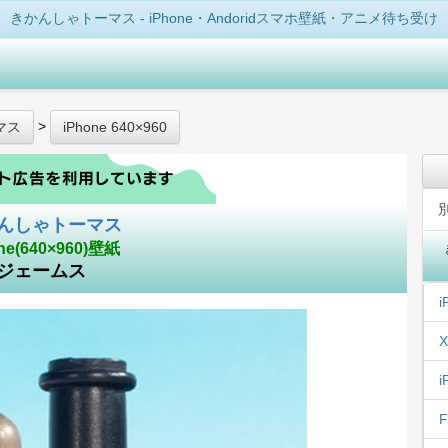
きかんしゃトーマス - iPhone・Andoridスマホ壁紙・アニメ待ち受け
>
マス
iPhone 640×960
んしゃトーマス
ne(640×960)壁紙
ジェームス
i
X
i
F