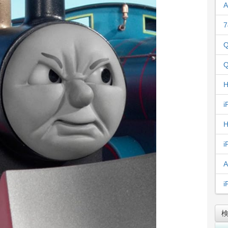
A
7
Q
Q
H
i
H
i
A
i