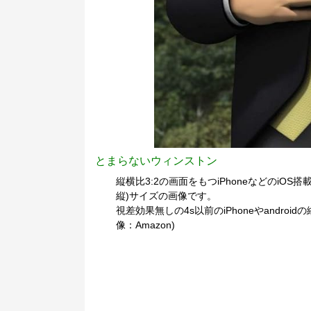
とまらないウィンストン
縦横比3:2の画面をもつiPhoneなどのiOS搭載
縦)サイズの画像です。
視差効果無しの4s以前のiPhoneやandr
像：Amazon)