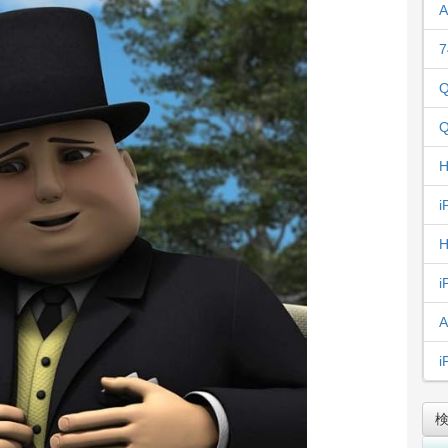
A
7
Q
Q
H
i
H
i
A
i