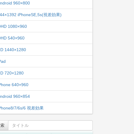
ndroid 960×800
44×1392 iPhoneSE,5s(視差効果)
HD 1080×960
HD 540×960
D 1440×1280
Pad
D 720×1280
Phone 640×960
ndroid 960×854
Phone8/7/6s/6 視差効果