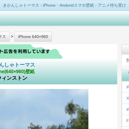
きかんしゃトーマス - iPhone・Andoridスマホ壁紙・アニメ待ち受け
>
マス
iPhone 640×960
んしゃトーマス
ne(640×960)壁紙
ウィンストン
i
X
i
F