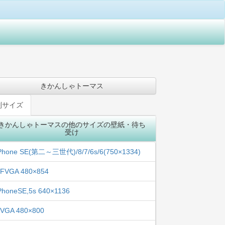
きかんしゃトーマス
別サイズ
きかんしゃトーマスの他のサイズの壁紙・待ち
受け
Phone SE(第二～三世代)/8/7/6s/6(750×1334)
FVGA 480×854
PhoneSE,5s 640×1136
VGA 480×800