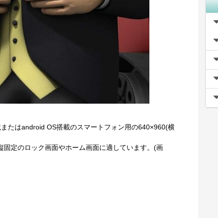
またはandroid OS搭載のスマートフォン用の640×960(横
oidの縦固定のロック画面やホーム画面に適しています。(画