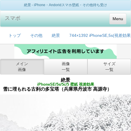
絶景 - iPhone・Andoridスマホ壁紙・その他待ち受け
スマポ
Menu
トップ
その他
絶景
744×1392 iPhoneSE,5s(視差効果
メイン
画像
サイズ
画像
一覧
一覧
絶景
iPhoneSE/5s/5c/5 壁紙 視差効果
雪に埋もれる古刹の多宝塔（兵庫県丹波市 高源寺）