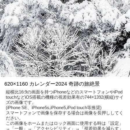
620×1160 カレンダー2024 奇跡の旅絶景
縦横比16:9の画面を持つiPhoneなどのスマートフォンやiPod
touchなどiOS搭載の機種の視差効果有の744×1392(横縦)サイ
ズの画像です。
(iPhone SE、iPhone5s,iPhone5,iPod touch等推奨)
スマートフォンで画像を保存する場合は画像を長押ししてく
ださい。
この画像をホームまたはロック画面に使用する時は「設定」
→「一般」→「アクセシビリティ」→「視差効果を減らす」