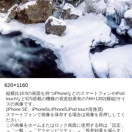
620×1160
縦横比16:9の画面を持つiPhoneなどのスマートフォンやiPod
touchなどiOS搭載の機種の視差効果有の744×1392(横縦)サイ
ズの画像です。
(iPhone SE、iPhone5s,iPhone5,iPod touch等推奨)
スマートフォンで画像を保存する場合は画像を長押ししてく
ださい。
この画像をホームまたはロック画面に使用する時は「設定」
→「一般」→「アクセシビリティ」→「視差効果を減らす」