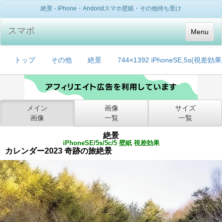
絶景 - iPhone・Andoridスマホ壁紙・その他待ち受け
スマポ
Menu
トップ
その他
絶景
744×1392 iPhoneSE,5s(視差効果
メイン
画像
サイズ
画像
一覧
一覧
絶景
iPhoneSE/5s/5c/5 壁紙 視差効果
カレンダー2023 奇跡の旅絶景