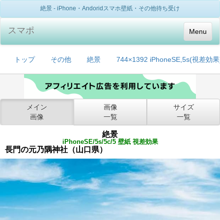
絶景 - iPhone・Andoridスマホ壁紙・その他待ち受け
スマポ
Menu
トップ
その他
絶景
744×1392 iPhoneSE,5s(視差効果
メイン
画像
サイズ
画像
一覧
一覧
絶景
iPhoneSE/5s/5c/5 壁紙 視差効果
長門の元乃隅神社（山口県）