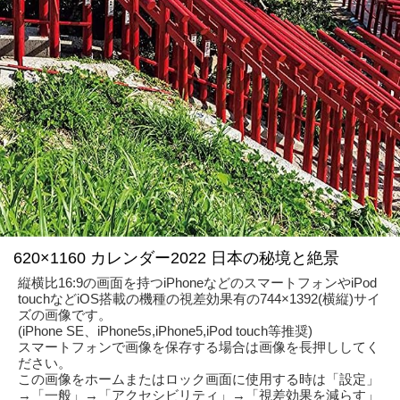
620×1160 カレンダー2022 日本の秘境と絶景
縦横比16:9の画面を持つiPhoneなどのスマートフォンやiPod
touchなどiOS搭載の機種の視差効果有の744×1392(横縦)サイ
ズの画像です。
(iPhone SE、iPhone5s,iPhone5,iPod touch等推奨)
スマートフォンで画像を保存する場合は画像を長押ししてく
ださい。
この画像をホームまたはロック画面に使用する時は「設定」
→「一般」→「アクセシビリティ」→「視差効果を減らす」