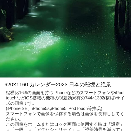
620×1160 カレンダー2023 日本の秘境と絶景
縦横比16:9の画面を持つiPhoneなどのスマートフォンやiPod
touchなどiOS搭載の機種の視差効果有の744×1392(横縦)サイ
ズの画像です。
(iPhone SE、iPhone5s,iPhone5,iPod touch等推奨)
スマートフォンで画像を保存する場合は画像を長押ししてく
ださい。
この画像をホームまたはロック画面に使用する時は「設定」
→「一般」→「アクセシビリティ」→「視差効果を減らす」