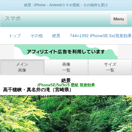
絶景 - iPhone・Andoridスマホ壁紙・その他待ち受け
スマポ
Menu
トップ
その他
絶景
744×1392 iPhoneSE,5s(視差効果
メイン
画像
サイズ
画像
一覧
一覧
絶景
iPhoneSE/5s/5c/5 壁紙 視差効果
高千穂峡・真名井の滝（宮崎県）