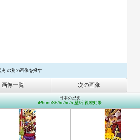
歴史 の別の画像を探す
画像一覧
次の画像
日本の歴史
iPhoneSE/5s/5c/5 壁紙 視差効果