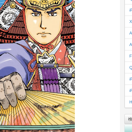
i
X
A
A
F
Q
i
i
H