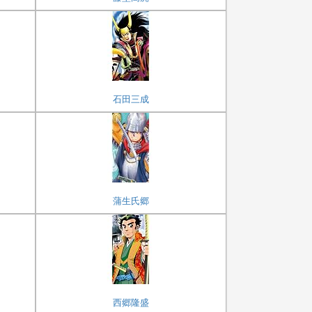
石田三成
蒲生氏郷
西郷隆盛