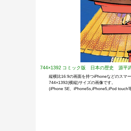
744×1392 コミック版 日本の歴史 源
縦横比16:9の画面を持つiPhoneなどのスマー
744×1392(横縦)サイズの画像です。
(iPhone SE、iPhone5s,iPhone5,iPod to