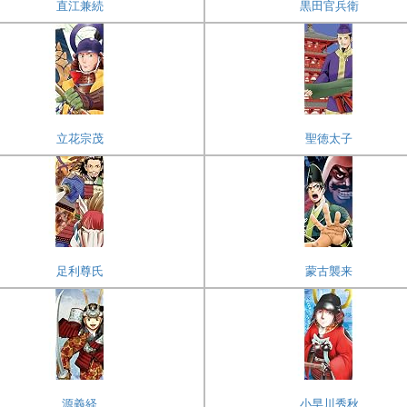
直江兼続
黒田官兵衛
立花宗茂
聖徳太子
足利尊氏
蒙古襲来
源義経
小早川秀秋