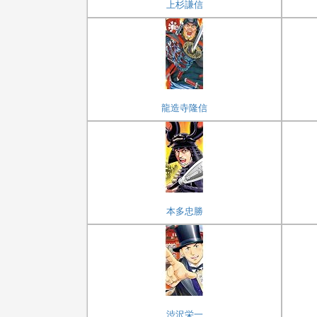
上杉謙信
龍造寺隆信
本多忠勝
渋沢栄一