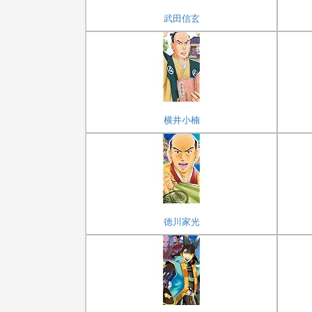
武田信玄
横井小楠
徳川家光