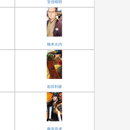
安倍晴明
橋本左内
前田利家
藤堂高虎