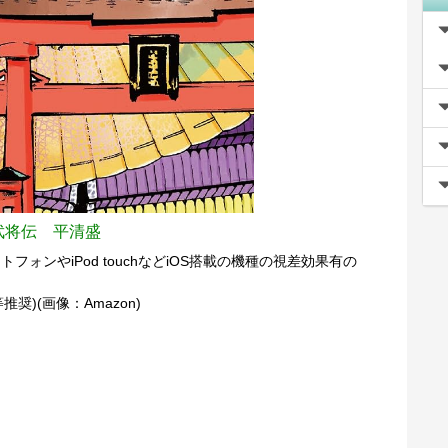
平武将伝 平清盛
トフォンやiPod touchなどiOS搭載の機種の視差効果有の
uch等推奨)(画像：Amazon)