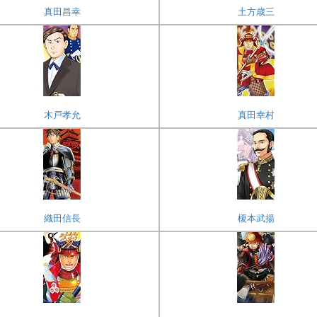
真田昌幸
土方歳三
木戸孝允
真田幸村
織田信長
榎本武揚