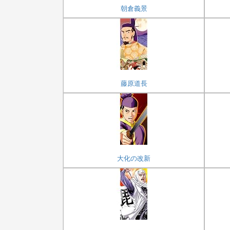
朝倉義景
藤原道長
大化の改新