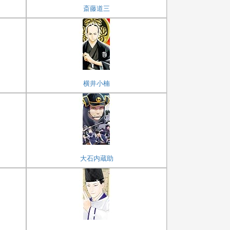
斎藤道三
横井小楠
大石内蔵助