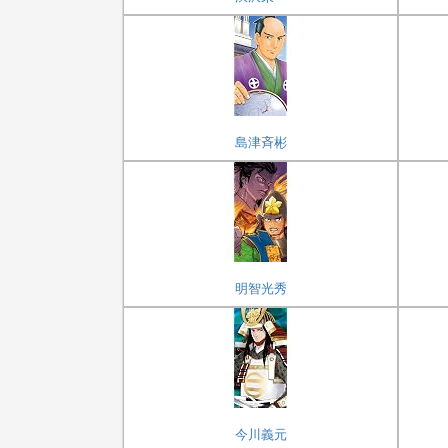
島津斉彬
明智光秀
今川義元