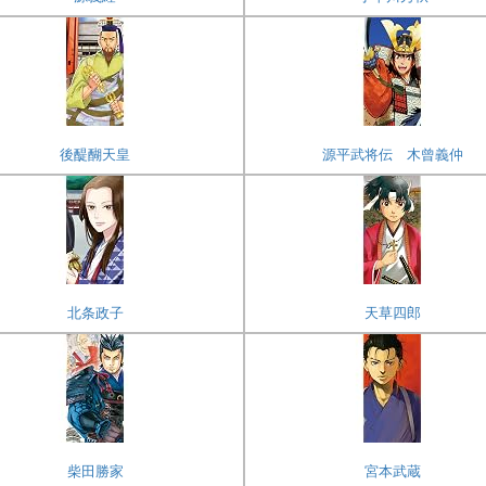
後醍醐天皇
源平武将伝 木曾義仲
北条政子
天草四郎
柴田勝家
宮本武蔵