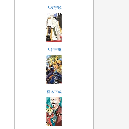
大友宗麟
大谷吉継
楠木正成