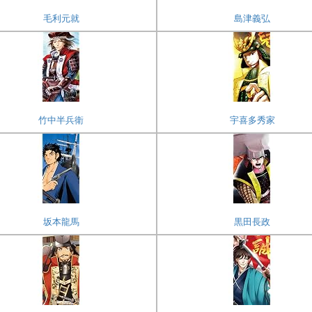
毛利元就
島津義弘
竹中半兵衛
宇喜多秀家
坂本龍馬
黒田長政