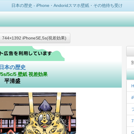
日本の歴史 - iPhone・Andoridスマホ壁紙・その他待ち受け
744×1392 iPhoneSE,5s(視差効果)
日本の歴史
E/5s/5c/5 壁紙 視差効果
平清盛
H
i
7
Q