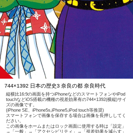
744×1392 日本の歴史3 奈良の都 奈良時代
縦横比16:9の画面を持つiPhoneなどのスマートフォンやiPod
touchなどiOS搭載の機種の視差効果有の744×1392(横縦)サイ
ズの画像です。
(iPhone SE、iPhone5s,iPhone5,iPod touch等推奨)
スマートフォンで画像を保存する場合は画像を長押ししてく
ださい。
この画像をホームまたはロック画面に使用する時は「設定」
→「一般」→「アクセシビリティ」→「視差効果を減らす」