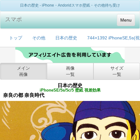
日本の歴史 - iPhone・Andoridスマホ壁紙・その他待ち受け
スマポ
Menu
トップ
その他
日本の歴史
744×1392 iPhoneSE,5s
メイン
画像
サイズ
画像
一覧
一覧
日本の歴史
iPhoneSE/5s/5c/5 壁紙 視差効果
奈良の都 奈良時代