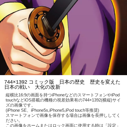
744×1392 コミック版 日本の歴史 歴史を変えた
日本の戦い 大化の改新
縦横比16:9の画面を持つiPhoneなどのスマートフォンやiPod
touchなどiOS搭載の機種の視差効果有の744×1392(横縦)サイ
ズの画像です。
(iPhone SE、iPhone5s,iPhone5,iPod touch等推奨)
スマートフォンで画像を保存する場合は画像を長押ししてく
ださい。
この画像をホームまたはロック画面に使用する時は「設定」