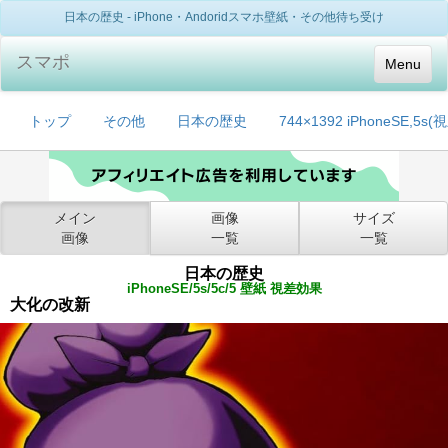
日本の歴史 - iPhone・Andoridスマホ壁紙・その他待ち受け
スマポ
Menu
トップ
その他
日本の歴史
744×1392 iPhoneSE,5s
メイン
画像
サイズ
画像
一覧
一覧
日本の歴史
iPhoneSE/5s/5c/5 壁紙 視差効果
大化の改新