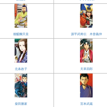
後醍醐天皇
源平武将伝 木曾義仲
北条政子
天草四郎
柴田勝家
宮本武蔵