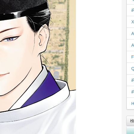
i
X
A
A
F
Q
i
i
H