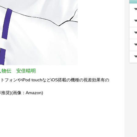
安人物伝 安倍晴明
トフォンやiPod touchなどiOS搭載の機種の視差効果有の
uch等推奨)(画像：Amazon)