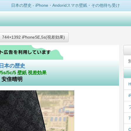
日本の歴史 - iPhone・Andoridスマホ壁紙・その他待ち受け
744×1392 iPhoneSE,5s(視差効果)
日本の歴史
E/5s/5c/5 壁紙 視差効果
安倍晴明
H
i
7
Q