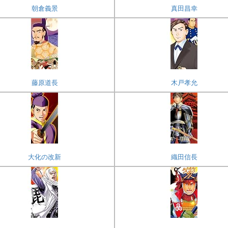
朝倉義景
真田昌幸
藤原道長
木戸孝允
大化の改新
織田信長