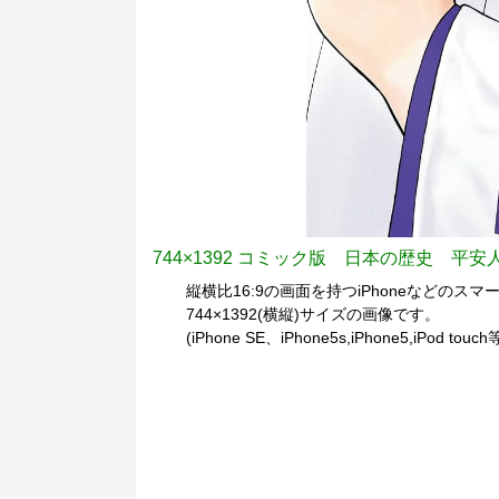
744×1392 コミック版 日本の歴史 平
縦横比16:9の画面を持つiPhoneなどのスマー
744×1392(横縦)サイズの画像です。
(iPhone SE、iPhone5s,iPhone5,iPod to