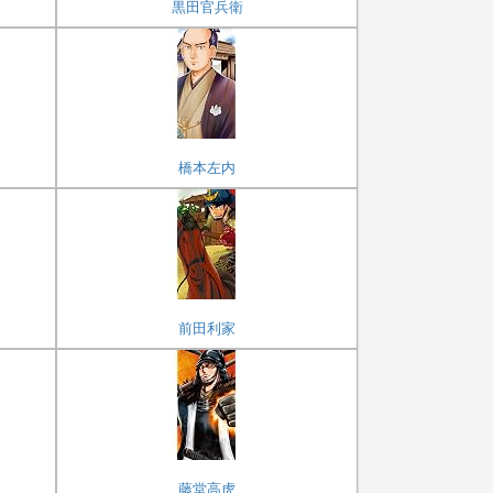
黒田官兵衛
橋本左内
前田利家
藤堂高虎