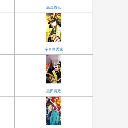
島津義弘
宇喜多秀家
黒田長政