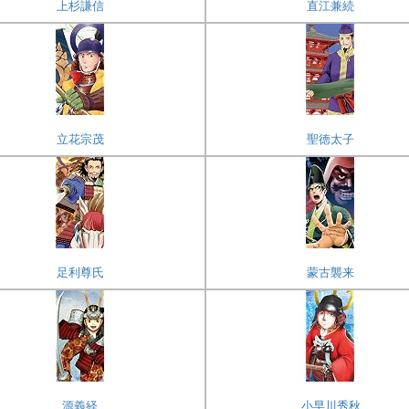
上杉謙信
直江兼続
立花宗茂
聖徳太子
足利尊氏
蒙古襲来
源義経
小早川秀秋