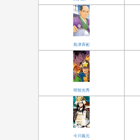
島津斉彬
明智光秀
今川義元