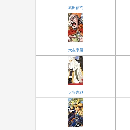
武田信玄
大友宗麟
大谷吉継