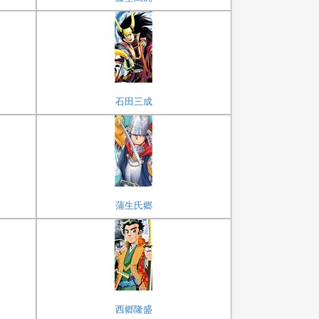
石田三成
蒲生氏郷
西郷隆盛