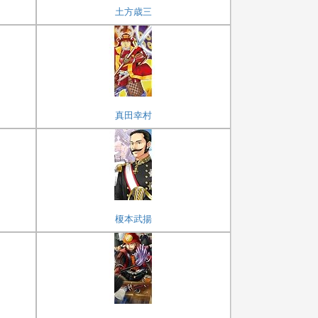
土方歳三
真田幸村
榎本武揚