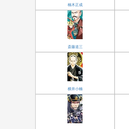
楠木正成
斎藤道三
横井小楠