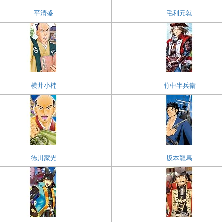
平清盛
毛利元就
横井小楠
竹中半兵衛
徳川家光
坂本龍馬