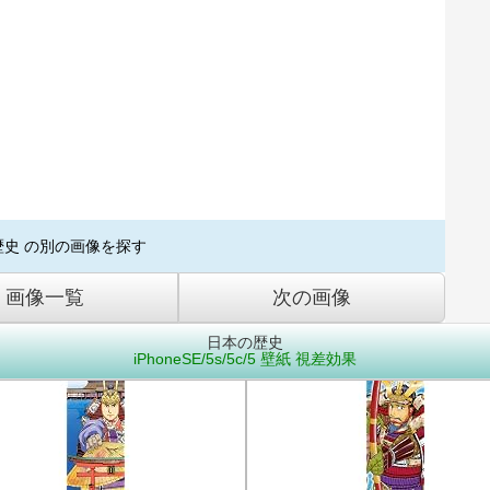
歴史 の別の画像を探す
画像一覧
次の画像
日本の歴史
iPhoneSE/5s/5c/5 壁紙 視差効果