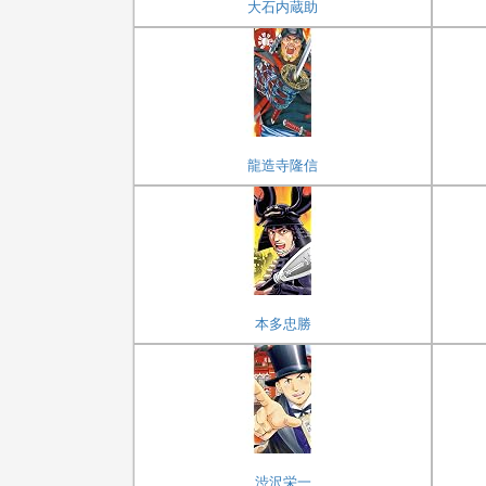
大石内蔵助
龍造寺隆信
本多忠勝
渋沢栄一