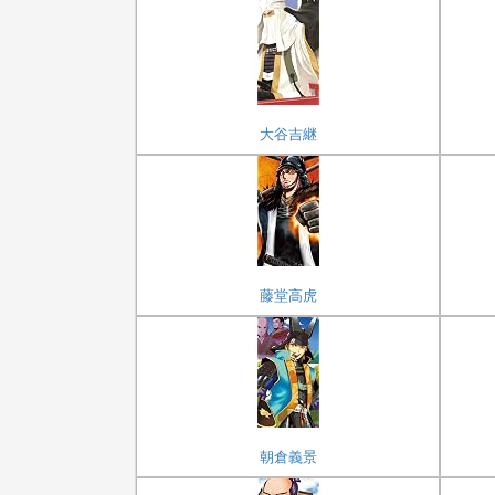
大谷吉継
藤堂高虎
朝倉義景