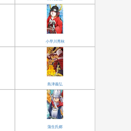
小早川秀秋
島津義弘
蒲生氏郷