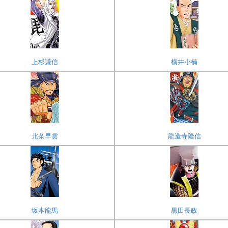
上杉謙信
横井小楠
北条早雲
龍造寺隆信
坂本龍馬
黒田長政