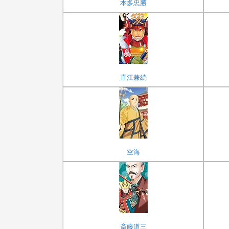
本多忠勝
直江兼続
空海
斎藤道三