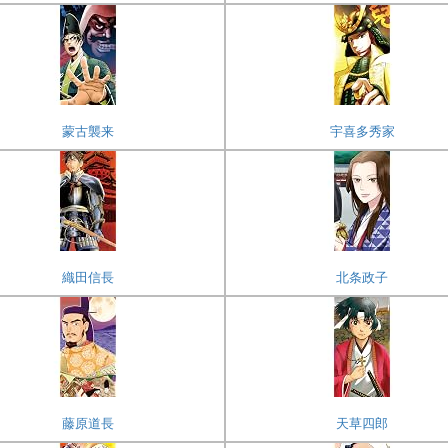
蒙古襲来
宇喜多秀家
織田信長
北条政子
藤原道長
天草四郎