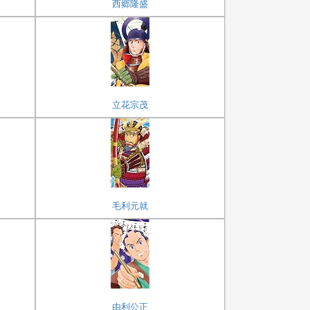
西郷隆盛
立花宗茂
毛利元就
由利公正