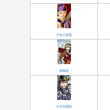
大化の改新
源義経
大石内蔵助