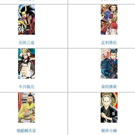
石田三成
足利尊氏
今川義元
柴田勝家
後醍醐天皇
横井小楠