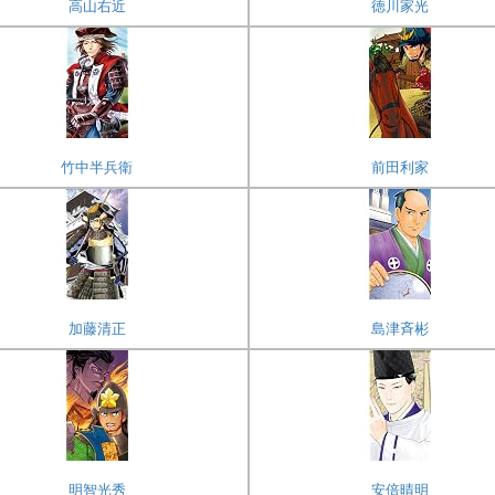
高山右近
徳川家光
竹中半兵衛
前田利家
加藤清正
島津斉彬
明智光秀
安倍晴明