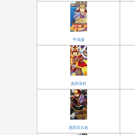
平清盛
真田幸村
黒田官兵衛