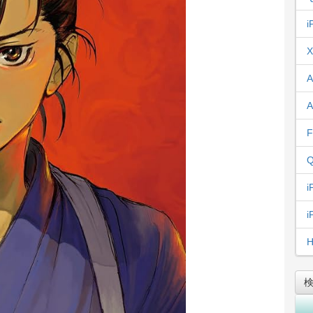
i
X
A
A
F
Q
i
i
H