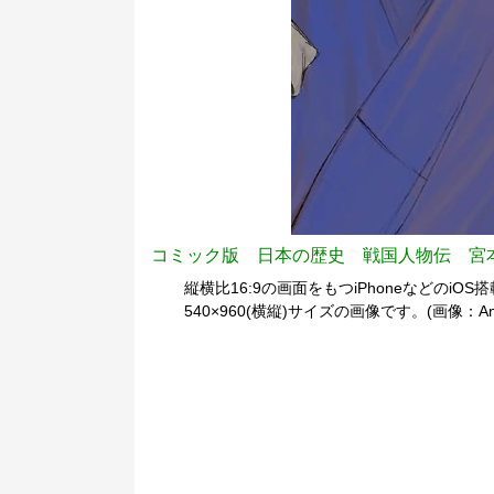
コミック版 日本の歴史 戦国人物伝 宮
縦横比16:9の画面をもつiPhoneなどのiOS
540×960(横縦)サイズの画像です。(画像：Am