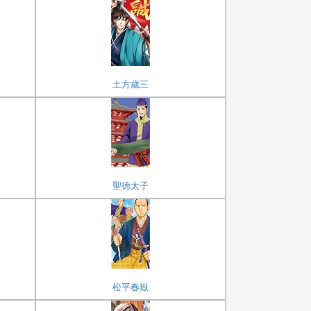
土方歳三
聖徳太子
松平春嶽