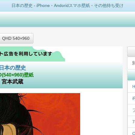
日本の歴史 - iPhone・Andoridスマホ壁紙・その他待ち受け
QHD 540×960
日本の歴史
D(540×960)壁紙
宮本武蔵
H
i
7
Q