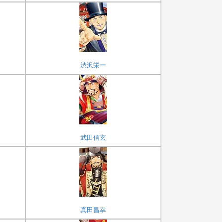
渋沢栄一
武田信玄
真田昌幸