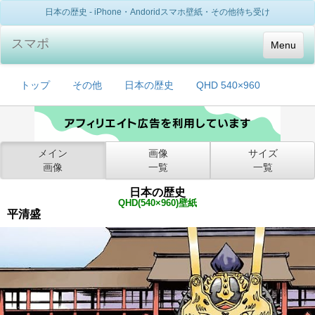
日本の歴史 - iPhone・Andoridスマホ壁紙・その他待ち受け
スマポ
Menu
トップ
その他
日本の歴史
QHD 540×960
メイン
画像
サイズ
画像
一覧
一覧
日本の歴史
QHD(540×960)壁紙
平清盛