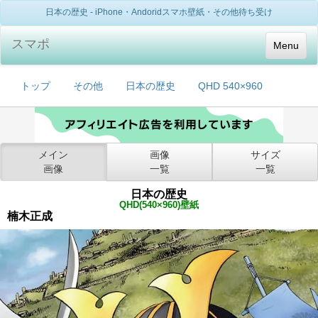
日本の歴史 - iPhone・Andoridスマホ壁紙・その他待ち受け
スマポ
Menu
トップ
その他
日本の歴史
QHD 540×960
メイン
画像
サイズ
画像
一覧
一覧
日本の歴史
QHD(540×960)壁紙
楠木正成