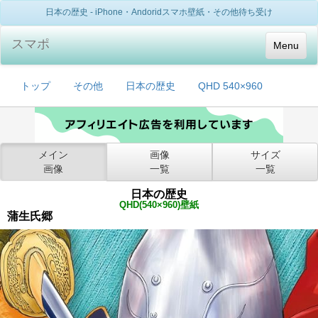
日本の歴史 - iPhone・Andoridスマホ壁紙・その他待ち受け
スマポ
Menu
トップ
その他
日本の歴史
QHD 540×960
メイン
画像
サイズ
画像
一覧
一覧
日本の歴史
QHD(540×960)壁紙
蒲生氏郷