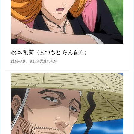
松本 乱菊（まつもと らんぎく）
乱菊の涙、哀しき兄妹の別れ