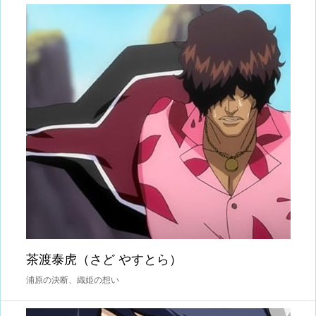
茶渡泰虎（さど やすとら）
浦原の決断、織姫の想い