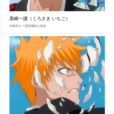
黒崎一護（くろさき いちご）
砕蜂死す？隠密機動の最後