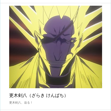
更木剣八（ざらき けんぱち）
更木剣八、迫る！