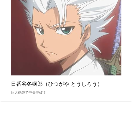
日番谷冬獅郎（ひつがや とうしろう）
巨大砲弾で中央突破？