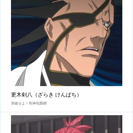
更木剣八（ざらき けんぱち）
突破せよ！死神包囲網