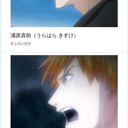
浦原喜助（うらはら きすけ）
斬る為の覚悟