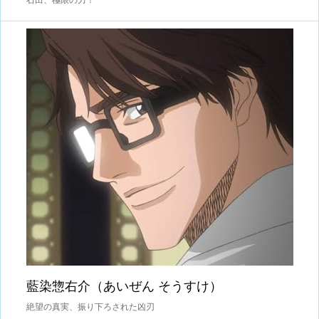
石田、極限の力！
藍染惣右介（あいぜん そうすけ）
絶望の真実、振り下ろされた凶刃