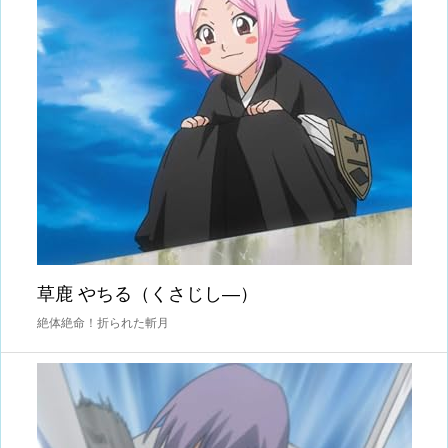
草鹿 やちる（くさじし―）
絶体絶命！折られた斬月