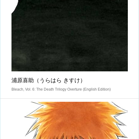
浦原喜助（うらはら きすけ）
Bleach, Vol. 6: The Death Trilogy Overture (English Edition)