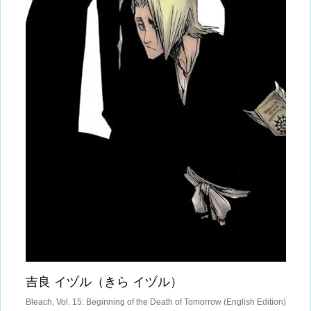
吉良 イヅル（きら イヅル）
Bleach, Vol. 15: Beginning of the Death of Tomorrow (English Edition)