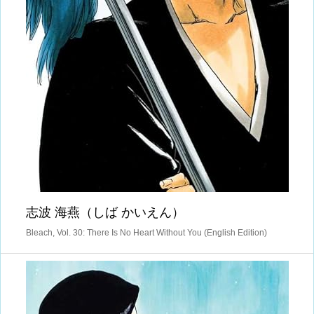
志波 海燕（しば かいえん）
Bleach, Vol. 30: There Is No Heart Without You (English Edition)