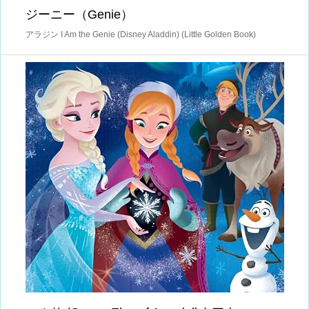
ジーニー（Genie）
アラジン I Am the Genie (Disney Aladdin) (Little Golden Book)