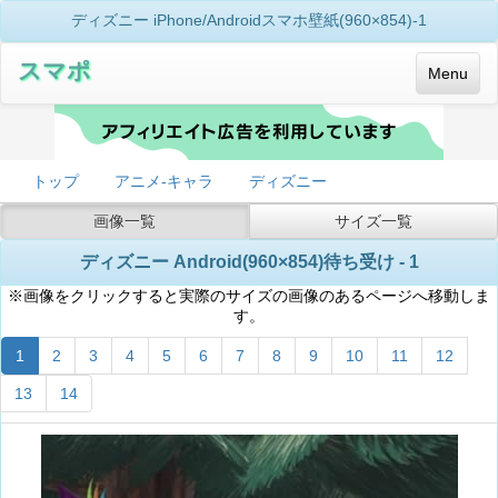
ディズニー iPhone/Androidスマホ壁紙(960×854)-1
スマポ
Menu
トップ
アニメ-キャラ
ディズニー
画像一覧
サイズ一覧
ディズニー Android(960×854)待ち受け - 1
※画像をクリックすると実際のサイズの画像のあるページへ移動しま
す。
1
2
3
4
5
6
7
8
9
10
11
12
13
14