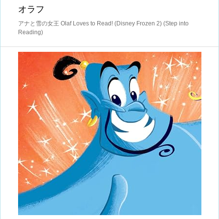
オラフ
アナと雪の女王 Olaf Loves to Read! (Disney Frozen 2) (Step into
Reading)