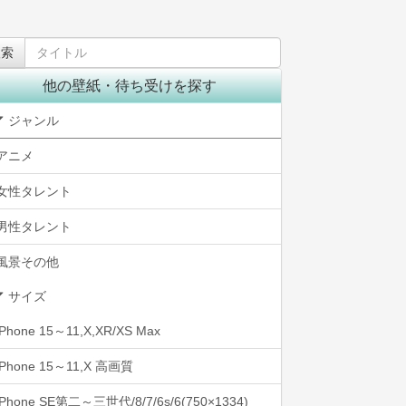
他の壁紙・待ち受けを探す
ジャンル
アニメ
女性タレント
男性タレント
風景その他
サイズ
iPhone 15～11,X,XR/XS Max
iPhone 15～11,X 高画質
iPhone SE第二～三世代/8/7/6s/6(750×1334)