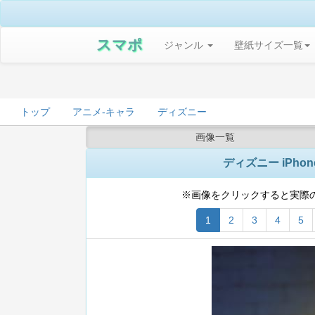
スマポ
ジャンル
壁紙サイズ一覧
トップ
アニメ-キャラ
ディズニー
画像一覧
ディズニー iPhone
※画像をクリックすると実際
1
2
3
4
5