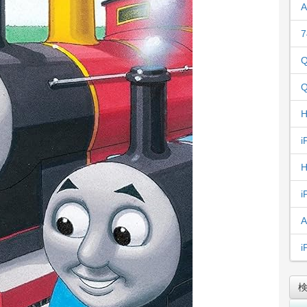
A
7
Q
Q
H
i
H
i
A
i