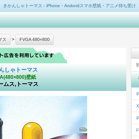
きかんしゃトーマス - iPhone・Andoridスマホ壁紙・アニメ待ち受け
>
マス
FVGA 480×800
んしゃトーマス
A(480×800)壁紙
ームス,トーマス
i
X
i
F