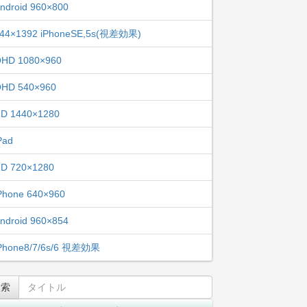
ndroid 960×800
44×1392 iPhoneSE,5s(視差効果)
HD 1080×960
HD 540×960
D 1440×1280
Pad
D 720×1280
Phone 640×960
ndroid 960×854
Phone8/7/6s/6 視差効果