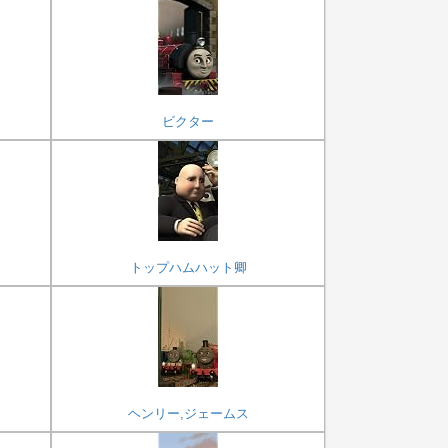
ビクター
トップハムハット卿
ヘンリー,ジェームス