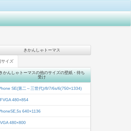
きかんしゃトーマス
別サイズ
きかんしゃトーマスの他のサイズの壁紙・待ち
受け
Phone SE(第二～三世代)/8/7/6s/6(750×1334)
FVGA 480×854
PhoneSE,5s 640×1136
VGA 480×800