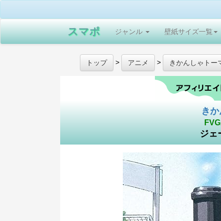
スマポ
ジャンル
壁紙サイズ一覧
>
>
トップ
アニメ
きかんしゃトー
きか
FVG
ジェ