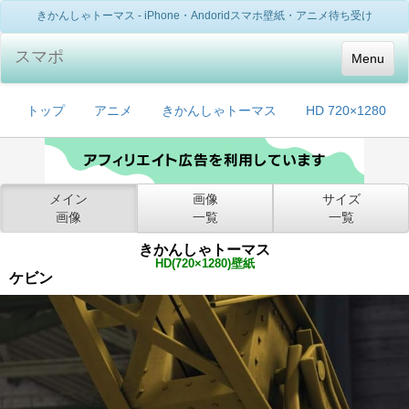
きかんしゃトーマス - iPhone・Andoridスマホ壁紙・アニメ待ち受け
スマポ
Menu
トップ
アニメ
きかんしゃトーマス
HD 720×1280
メイン
画像
サイズ
画像
一覧
一覧
きかんしゃトーマス
HD(720×1280)壁紙
ケビン