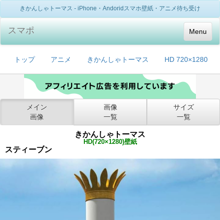
きかんしゃトーマス - iPhone・Andoridスマホ壁紙・アニメ待ち受け
スマポ
Menu
トップ
アニメ
きかんしゃトーマス
HD 720×1280
メイン
画像
サイズ
画像
一覧
一覧
きかんしゃトーマス
HD(720×1280)壁紙
スティーブン