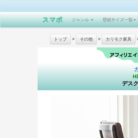
スマポ
ジャンル
壁紙サイズ一覧
>
>
トップ
その他
カリモク家具
H
デスク