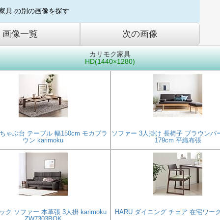
家具 の別の画像を探す
画像一覧
次の画像
カリモク家具
HD(1440×1280)
ちゃぶ台 テーブル 幅150cm モカブラ
ソファー 3人掛け 長椅子 ブラウンパ
ウン karimoku
179cm 平織布張
ク ソファー 本革張 3人掛 karimoku
HARU ダイニング チェア 在宅ワー
ZW7303BQK