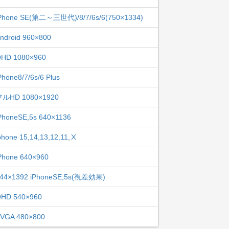
Phone SE(第二～三世代)/8/7/6s/6(750×1334)
ndroid 960×800
HD 1080×960
Phone8/7/6s/6 Plus
フルHD 1080×1920
PhoneSE,5s 640×1136
phone 15,14,13,12,11,Ⅹ
Phone 640×960
44×1392 iPhoneSE,5s(視差効果)
HD 540×960
VGA 480×800