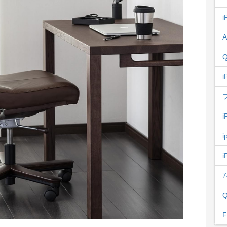
i
A
Q
i
i
i
i
7
Q
F