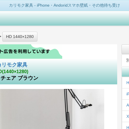
カリモク家具 - iPhone・Andoridスマホ壁紙・その他待ち受け
>
HD 1440×1280
カリモク家具
D(1440×1280)
チェア ブラウン
H
i
A
X
H