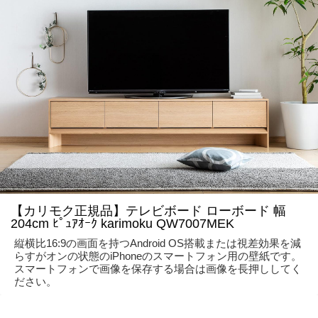
【カリモク正規品】テレビボード ローボード 幅
204cm ﾋﾟｭｱｵｰｸ karimoku QW7007MEK
縦横比16:9の画面を持つAndroid OS搭載または視差効果を減
らすがオンの状態のiPhoneのスマートフォン用の壁紙です。
スマートフォンで画像を保存する場合は画像を長押ししてく
ださい。