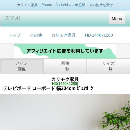
カリモク家具 - iPhone・Andoridスマホ壁紙・その他待ち受け
スマポ
Menu
トップ
その他
カリモク家具
HD 1440×1280
メイン
画像
サイズ
画像
一覧
一覧
カリモク家具
HD(1440×1280)
テレビボード ローボード 幅204cm ﾋﾟｭｱｵｰｸ