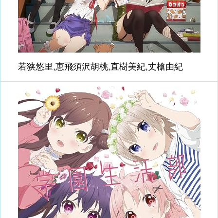
若狭悠里,恵飛須沢胡桃,直樹美紀,丈槍由紀