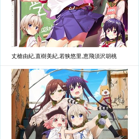
丈槍由紀,直樹美紀,若狭悠里,恵飛須沢胡桃