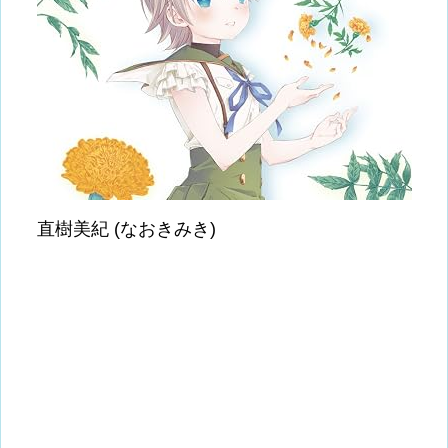
直樹美紀 (なおきみき)