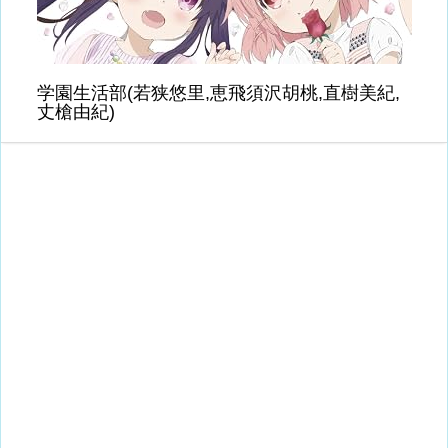
学園生活部(若狭悠里,恵飛須沢胡桃,直樹美紀,
丈槍由紀)