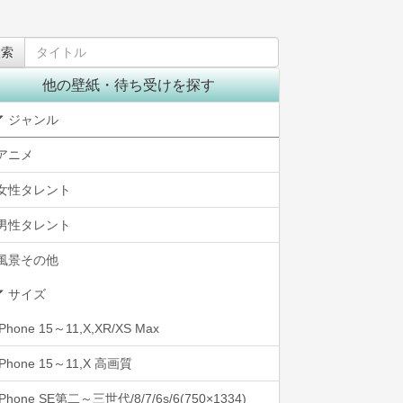
他の壁紙・待ち受けを探す
ジャンル
アニメ
女性タレント
男性タレント
風景その他
サイズ
iPhone 15～11,X,XR/XS Max
iPhone 15～11,X 高画質
iPhone SE第二～三世代/8/7/6s/6(750×1334)