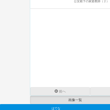
公女殿下の家庭教師（２） 
前へ
画像一覧
はてな