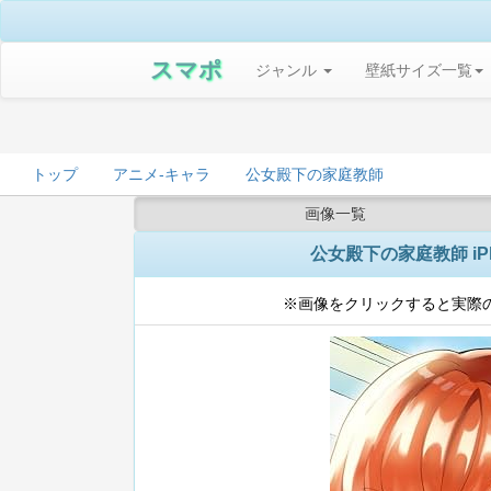
スマポ
ジャンル
壁紙サイズ一覧
トップ
アニメ-キャラ
公女殿下の家庭教師
画像一覧
公女殿下の家庭教師 iPhone
※画像をクリックすると実際