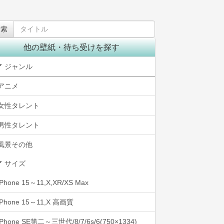
他の壁紙・待ち受けを探す
ジャンル
アニメ
女性タレント
男性タレント
風景その他
サイズ
iPhone 15～11,X,XR/XS Max
iPhone 15～11,X 高画質
iPhone SE第二～三世代/8/7/6s/6(750×1334)