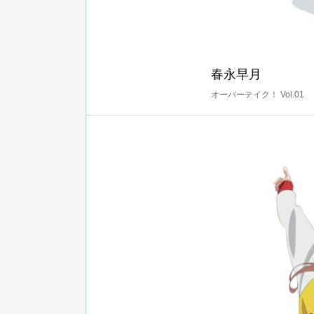
春永早月
オーバーテイク！ Vol.01