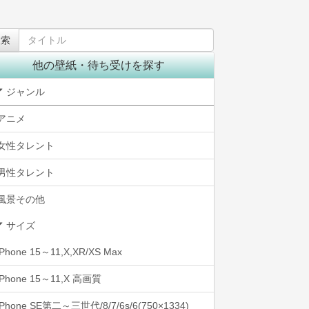
他の壁紙・待ち受けを探す
ジャンル
アニメ
女性タレント
男性タレント
風景その他
サイズ
iPhone 15～11,X,XR/XS Max
iPhone 15～11,X 高画質
iPhone SE第二～三世代/8/7/6s/6(750×1334)