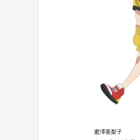
蜜澤亜梨子