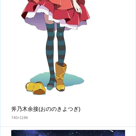
斧乃木余接(おののきよつぎ)
740×1196