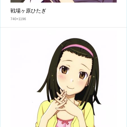
戦場ヶ原ひたぎ
740×1196