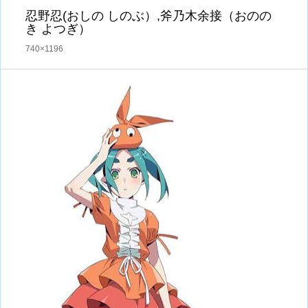
忍野忍(おしの しのぶ）,斧乃木余接（おのの
き よつぎ）
740×1196