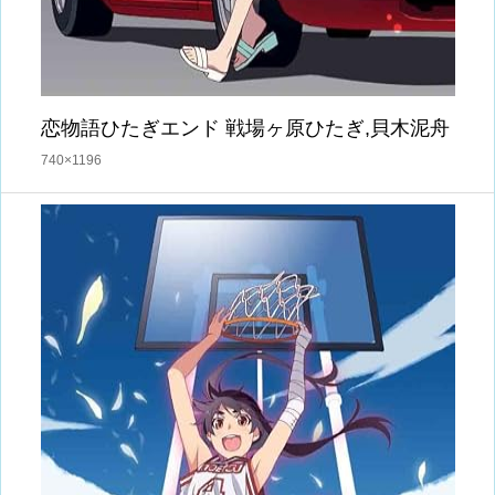
恋物語ひたぎエンド 戦場ヶ原ひたぎ,貝木泥舟
740×1196