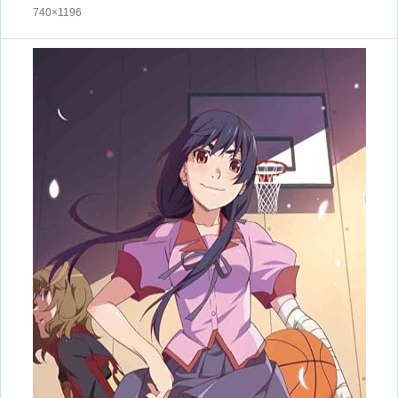
740×1196