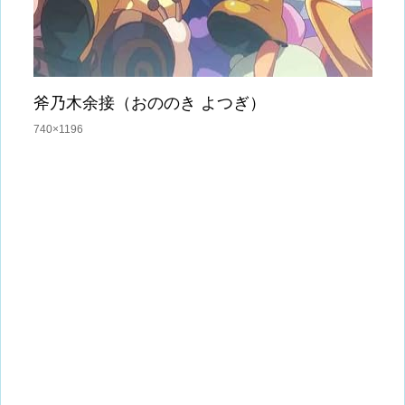
斧乃木余接（おののき よつぎ）
740×1196