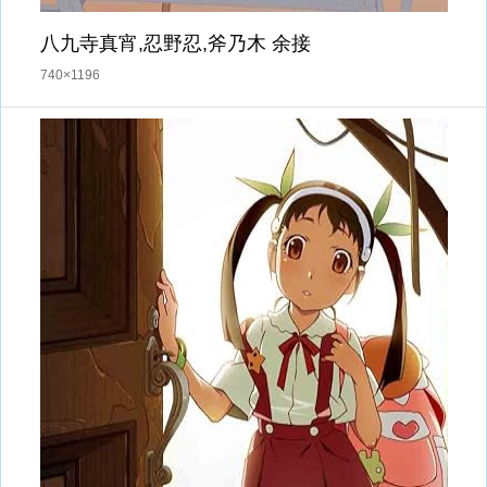
八九寺真宵,忍野忍,斧乃木 余接
740×1196