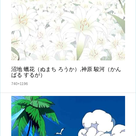
沼地 蠟花（ぬまち ろうか）,神原 駿河（かん
ばる するが）
740×1196