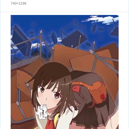
740×1196