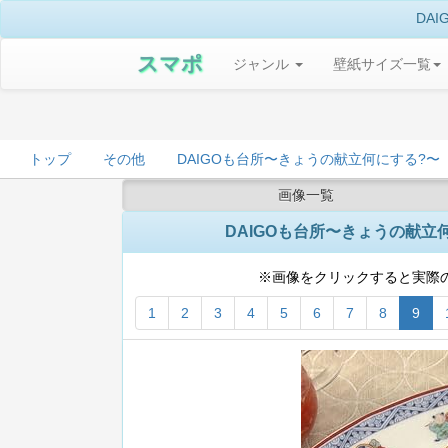
DAI
スマポ
ジャンル
壁紙サイズ一覧
トップ
その他
DAIGOも台所〜きょうの献立何にする?〜
画像一覧
DAIGOも台所〜きょうの献立何にする
※画像をクリックすると実際
1
2
3
4
5
6
7
8
9