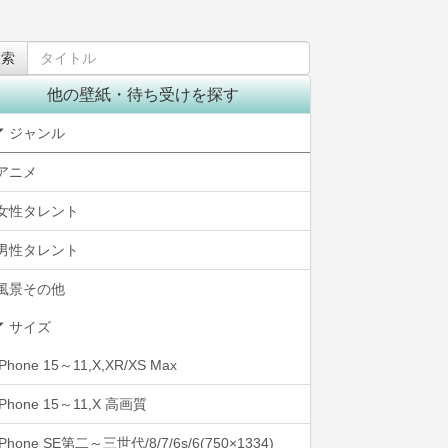
他の壁紙・待ち受けを探す
ジャンル
アニメ
女性タレント
男性タレント
風景その他
サイズ
iPhone 15～11,X,XR/XS Max
iPhone 15～11,X 高画質
iPhone SE第二～三世代/8/7/6s/6(750×1334)