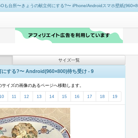
GOも台所〜きょうの献立何にする?〜 iPhone/Androidスマホ壁紙(960×80
サイズ一覧
?〜 Android(960×800)待ち受け - 9
のサイズの画像のあるページへ移動します。
10
11
12
13
14
15
16
17
18
19