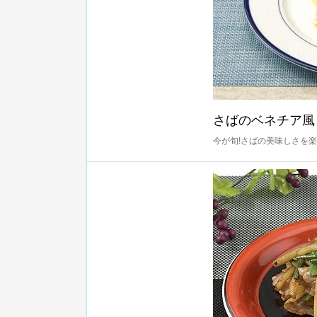
さばのベネチア風
今が旬!さばの美味しさを