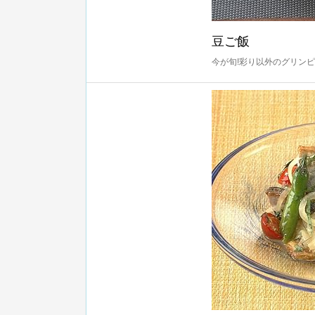
豆ご飯
今が旬!彩り以外のグリン