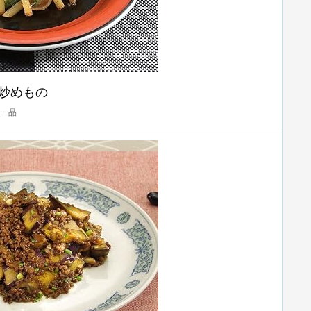
炒めもの
の一品