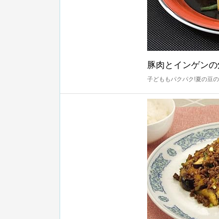
豚肉とインゲンの
子どももパクパク!夏の豆