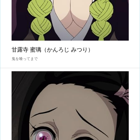
甘露寺 蜜璃（かんろじ みつり）
鬼を喰ってまで