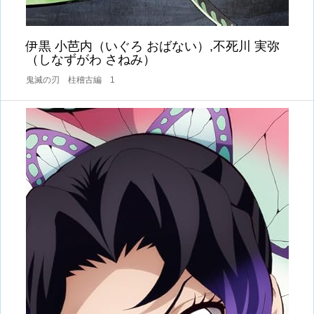
伊黒 小芭内（いぐろ おばない）,不死川 実弥
（しなずがわ さねみ）
鬼滅の刃 柱稽古編 1