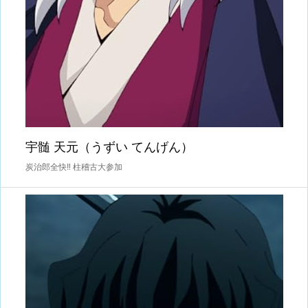
宇髄 天元（うずい てんげん）
炭治郎全快‼ 柱稽古大参加