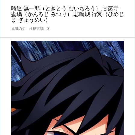
時透 無一郎（ときとう むいちろう）,甘露寺
蜜璃（かんろじ みつり）,悲鳴嶼 行冥（ひめじ
ま ぎょうめい）
鬼滅の刃 柱稽古編 3