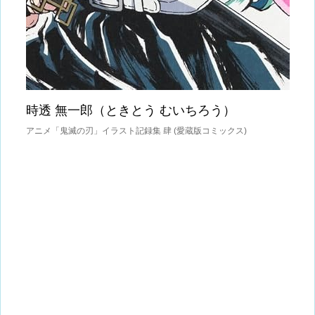
時透 無一郎（ときとう むいちろう）
アニメ「鬼滅の刃」イラスト記録集 肆 (愛蔵版コミックス)