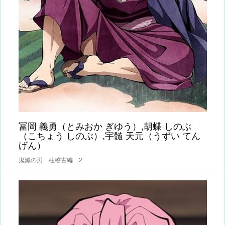
冨岡 義勇（とみおか ぎゆう）,胡蝶 しのぶ
（こちょう しのぶ）,宇髄 天元（うずい てん
げん）
鬼滅の刃 柱稽古編 2