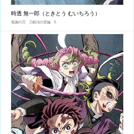
時透 無一郎（ときとう むいちろう）
鬼滅の刃 刀鍛冶の里編 5