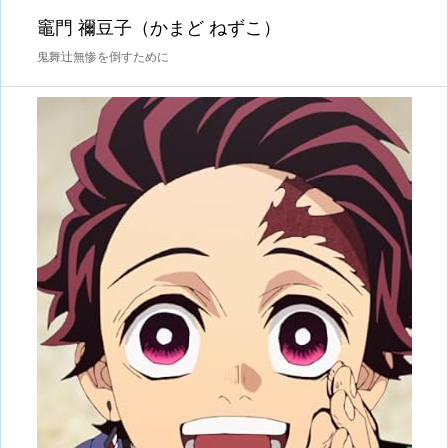
竈門 禰󠄀豆子（かまど ねずこ）
鬼舞辻󠄀無惨を倒すために