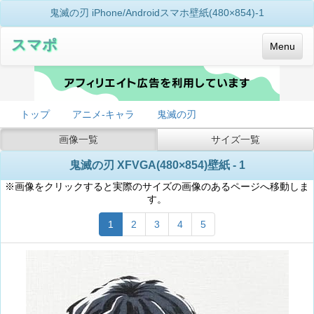
鬼滅の刃 iPhone/Androidスマホ壁紙(480×854)-1
スマポ
Menu
トップ
アニメ-キャラ
鬼滅の刃
画像一覧
サイズ一覧
鬼滅の刃 XFVGA(480×854)壁紙 - 1
※画像をクリックすると実際のサイズの画像のあるページへ移動しま
す。
1
2
3
4
5