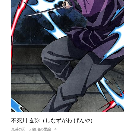
不死川 玄弥（しなずがわ げんや）
鬼滅の刃 刀鍛冶の里編 4