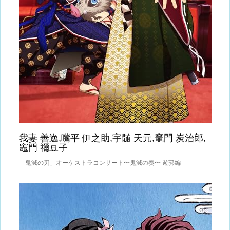
我妻 善逸,嘴平 伊之助,宇髄 天元,竈門 炭治郎,
竈門 禰豆子
「鬼滅の刃」オーケストラコンサート〜鬼滅の奏〜 遊郭編