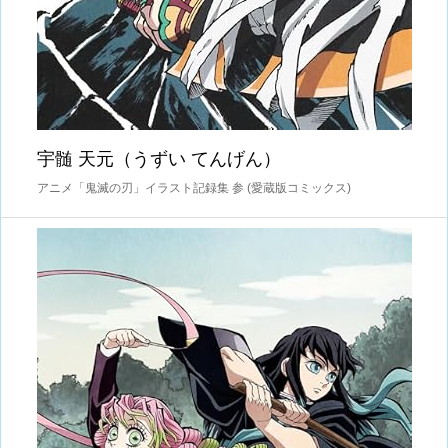
宇髄 天元（うずい てんげん）
アニメ「鬼滅の刃」イラスト記録集 参 (愛蔵版コミックス)