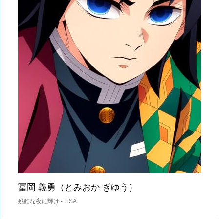
冨岡 義勇（とみおか ぎゆう）
残酷な夜に輝け - LiSA