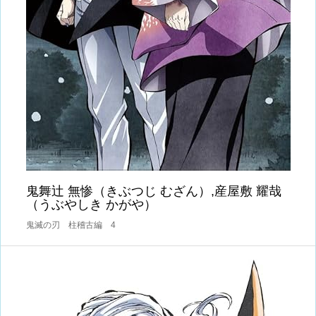
鬼舞辻󠄀 無惨（きぶつじ むざん）,産屋敷 耀哉
（うぶやしき かがや）
鬼滅の刃 柱稽古編 4