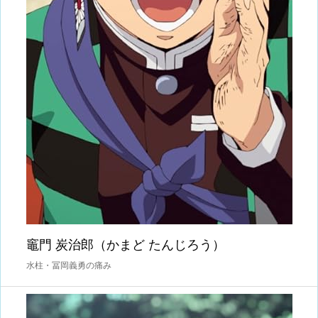
竈門 炭治郎（かまど たんじろう）
水柱・冨岡義勇の痛み