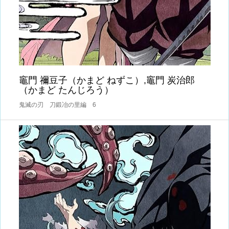
竈門 禰豆子（かまど ねずこ）,竈門 炭治郎
（かまど たんじろう）
鬼滅の刃 刀鍛冶の里編 6