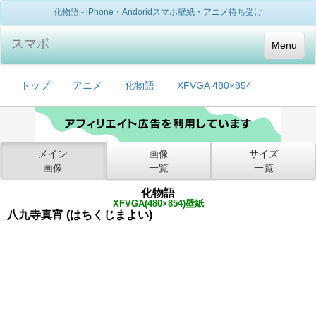
化物語 - iPhone・Andoridスマホ壁紙・アニメ待ち受け
スマポ
Menu
トップ
アニメ
化物語
XFVGA 480×854
メイン
画像
サイズ
画像
一覧
一覧
化物語
XFVGA(480×854)壁紙
八九寺真宵 (はちくじまよい)